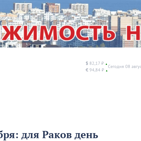
$
82,17 ₽
▲
Сегодня 08 авгу
€
94,84 ₽
▲
бря: для Раков день