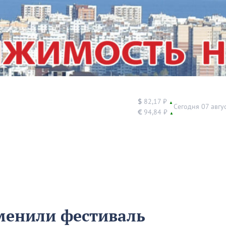
$
82,17 ₽
▲
Сегодня 07 авгу
€
94,84 ₽
▲
менили фестиваль