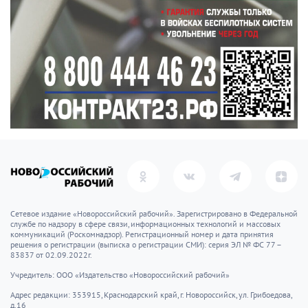
Сетевое издание «Новороссийский рабочий». Зарегистрировано в Федеральной
службе по надзору в сфере связи, информационных технологий и массовых
коммуникаций (Роскомнадзор). Регистрационный номер и дата принятия
решения о регистрации (выписка о регистрации СМИ): серия ЭЛ № ФС 77 –
83837 от 02.09.2022г.
Учредитель: ООО «Издательство «Новороссийский рабочий»
Адрес редакции: 353915, Краснодарский край, г. Новороссийск, ул. Грибоедова,
д.16