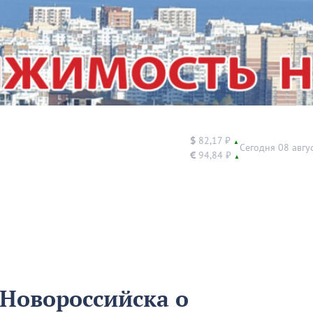
$
82,17 ₽
▲
Сегодня 08 авгу
€
94,84 ₽
▲
 Новороссийска о