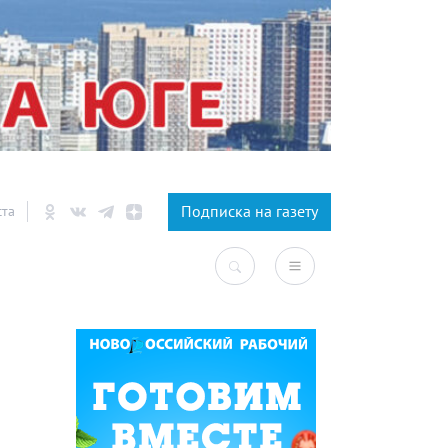
×
Подписка на газету
ста