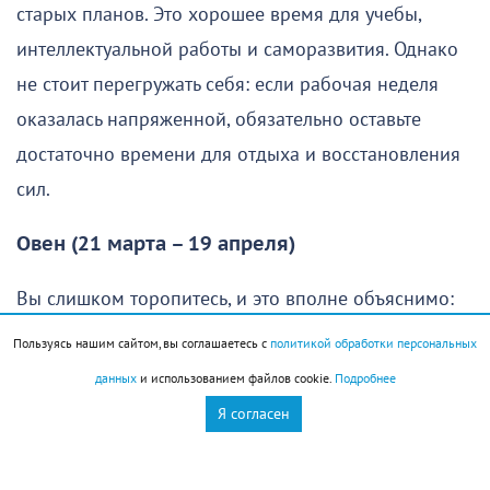
старых планов. Это хорошее время для учебы,
интеллектуальной работы и саморазвития. Однако
не стоит перегружать себя: если рабочая неделя
оказалась напряженной, обязательно оставьте
достаточно времени для отдыха и восстановления
сил.
Овен (21 марта – 19 апреля)
Вы слишком торопитесь, и это вполне объяснимо:
хочется как можно скорее осуществить свои планы
Пользуясь нашим сайтом, вы соглашаетесь с
политикой обработки персональных
и получить хороший результат. Однако без
данных
и использованием файлов cookie.
Подробнее
продуманной стратегии едва ли удастся добиться
Я согласен
желаемого. Именно поэтому в начале дня стоит
сделать небольшую паузу, спокойно оценить