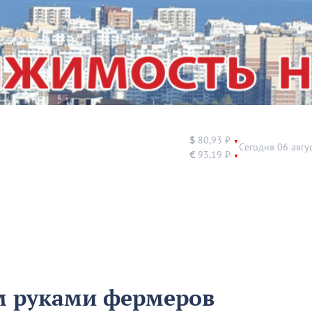
$
80,93 ₽
▼
Сегодня 06 авгу
€
93,19 ₽
▼
м руками фермеров