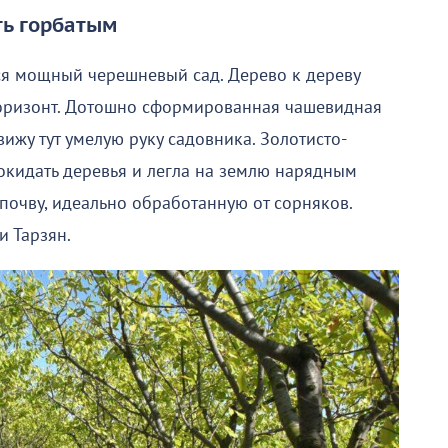
ть горбатым
ся мощный черешневый сад. Дерево к дереву
горизонт. Дотошно сформированная чашевидная
ижу тут умелую руку садовника. Золотисто-
окидать деревья и легла на землю нарядным
почву, идеально обработанную от сорняков.
и Тарзян.