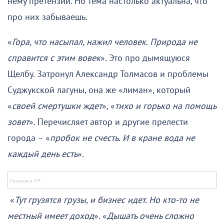
нему претензии. Но тема настолько актуальна, что
про них забываешь.
«
Гора, что насыпал, нажил человек. Природа не
справится с этим вовек
». Это про дымящуюся
Щелбу. Затронул Александр Толмасов и проблемы
Суджукской лагуны, она же «лиман», который
«
своей смертушки ждет
», «
тихо и горько на помощь
зовет
». Перечисляет автор и другие прелести
города – «
пробок не счесть. И в кране вода не
каждый день есть
».
«
Тут грузятся грузы, и бизнес идет. Но кто-то не
местный имеет доход
». «
Дышать очень сложно