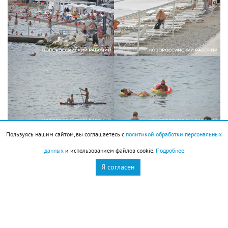
Пользуясь нашим сайтом, вы соглашаетесь с
политикой обработки персональных
данных
и использованием файлов cookie.
Подробнее
Новороссийск
Новости Новороссийск
Я согласен
пляжи
это интересно