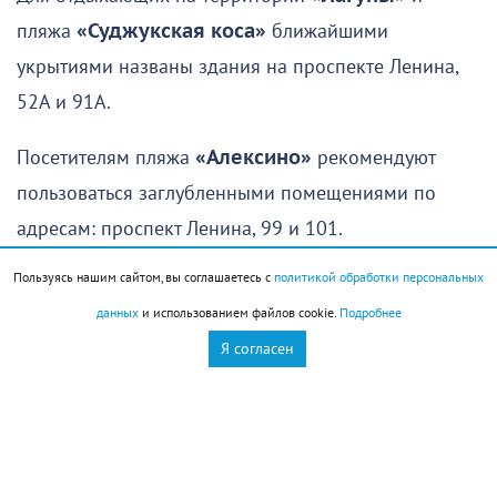
пляжа
«Суджукская коса»
ближайшими
укрытиями названы здания на проспекте Ленина,
52А и 91А.
Посетителям пляжа
«Алексино»
рекомендуют
пользоваться заглубленными помещениями по
адресам: проспект Ленина, 99 и 101.
Пользуясь нашим сайтом, вы соглашаетесь с
политикой обработки персональных
В
Мысхако
укрытия расположены на улице
данных
и использованием файлов cookie.
Подробнее
Рассветной, 16А и в переулке Счастливом, 26.
Я согласен
Для отдыхающих на пляже
«Дюрсо»
ближайшее
укрытие находится по адресу: село Абрау-Дюрсо,
улица Промышленная, 19.