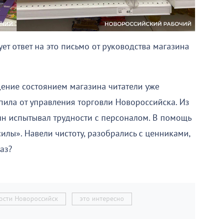
ет ответ на это письмо от руководства магазина
щение состоянием магазина читатели уже
упила от управления торговли Новороссийска. Из
ин испытывал трудности с персоналом. В помощь
лы». Навели чистоту, разобрались с ценниками,
раз?
ости Новороссийск
это интересно