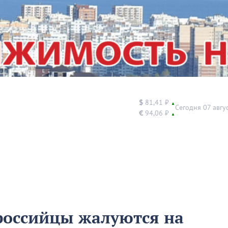
$
81,41 ₽
▲
Сегодня 07 авгу
€
94,06 ₽
▲
российцы жалуются на