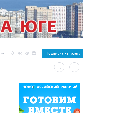
×
Подписка на газету
ста