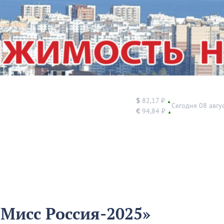
$
82,17 ₽
▲
Сегодня 08 авгу
€
94,84 ₽
▲
«Мисс Россия-2025»