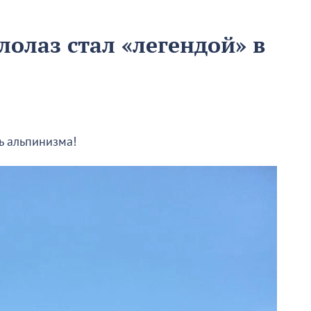
олаз стал «легендой» в
ь альпинизма!