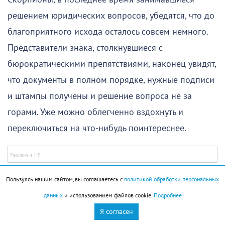
решением юридических вопросов, убедятся, что до
благоприятного исхода осталось совсем немного.
Представители знака, столкнувшиеся с
бюрократическими препятствиями, наконец увидят,
что документы в полном порядке, нужные подписи
и штампы получены и решение вопроса не за
горами. Уже можно облегченно вздохнуть и
переключиться на что-нибудь поинтереснее.
Не исключены предложения о сотрудничестве.
Пользуясь нашим сайтом, вы соглашаетесь с
политикой обработки персональных
Самые заманчивые из них получат те Скорпионы,
данных
и использованием файлов cookie.
Подробнее
кто уже некоторое время ищет работу и успел
Я согласен
рассмотреть несколько вариантов. Если вы уже