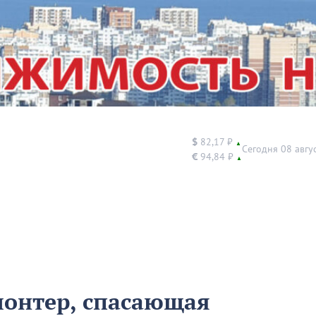
$
82,17 ₽
▲
Сегодня 08 авгу
€
94,84 ₽
▲
лонтер, спасающая