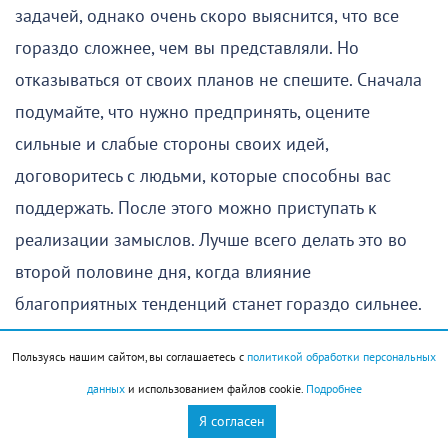
задачей, однако очень скоро выяснится, что все
гораздо сложнее, чем вы представляли. Но
отказываться от своих планов не спешите. Сначала
подумайте, что нужно предпринять, оцените
сильные и слабые стороны своих идей,
договоритесь с людьми, которые способны вас
поддержать. После этого можно приступать к
реализации замыслов. Лучше всего делать это во
второй половине дня, когда влияние
благоприятных тенденций станет гораздо сильнее.
Главной опасностью этого дня может стать ваша
Пользуясь нашим сайтом, вы соглашаетесь с
политикой обработки персональных
фантазия. Обычно она помогает находить
данных
и использованием файлов cookie.
Подробнее
нестандартные решения, но сейчас способна
Я согласен