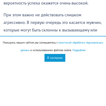
вероятность успеха окажется очень высокой.
При этом важно не действовать слишком
агрессивно. В первую очередь это касается мужчин,
которые могут быть склонны к вызывающему или
откровенно провокационному поведению. Такая
Пользуясь нашим сайтом, вы соглашаетесь с
политикой обработки персональных
тактика способна привести к напряженным
данных
и использованием файлов cookie.
Подробнее
ситуациям. Лучше отдавать предпочтение
Я согласен
дипломатическим методам, особенно если речь
идет об общении с руководством или людьми,
которые прямо или косвенно влияют на развитие
вашей карьеры.
Вечер может принести новые трудности. Не сразу
станет понятно, как с ними справиться, поскольку