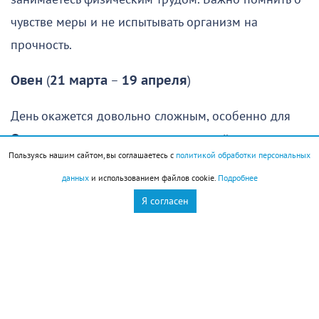
чувстве меры и не испытывать организм на
прочность.
Овен
(
21 марта
–
19 апреля
)
День окажется довольно сложным, особенно для
Овнов
, которые рассчитывали спокойно отдохнуть,
Пользуясь нашим сайтом, вы соглашаетесь с
политикой обработки персональных
восстановить силы и заняться чем-то приятным.
данных
и использованием файлов cookie.
Подробнее
Увы, провести день именно так едва ли удастся:
Я согласен
гораздо вероятнее, что вам придется решать
неожиданно возникшие проблемы или помогать
знакомым, оказавшимся в сложной ситуации.
Первая половина дня даст шанс удачно решить
какие-то сложные вопросы. Здесь важно не