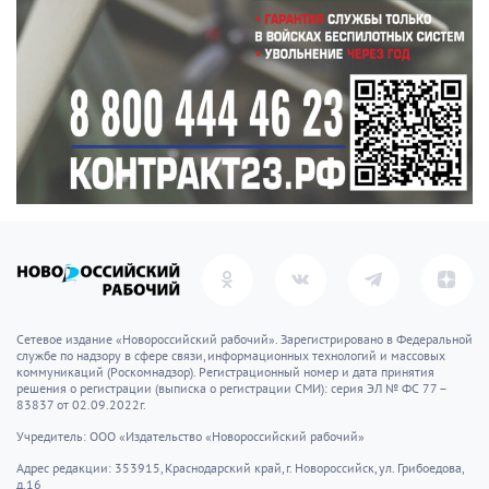
Сетевое издание «Новороссийский рабочий». Зарегистрировано в Федеральной
службе по надзору в сфере связи, информационных технологий и массовых
коммуникаций (Роскомнадзор). Регистрационный номер и дата принятия
решения о регистрации (выписка о регистрации СМИ): серия ЭЛ № ФС 77 –
83837 от 02.09.2022г.
Учредитель: ООО «Издательство «Новороссийский рабочий»
Адрес редакции: 353915, Краснодарский край, г. Новороссийск, ул. Грибоедова,
д.16