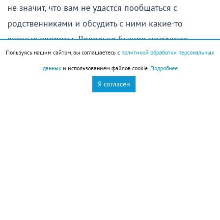
не значит, что вам не удастся пообщаться с
родственниками и обсудить с ними какие-то
важные вопросы. Довольно быстро получится
Пользуясь нашим сайтом, вы соглашаетесь с
политикой обработки персональных
прийти к общему решению.
данных
и использованием файлов cookie.
Подробнее
Единственное, на что стоит обратить внимание, —
Я согласен
это самочувствие, особенно если в последние
несколько дней вы уставали и не имели
возможности восстановить силы. Оставьте сегодня
побольше времени для отдыха — это позволит
избежать недомоганий в ближайшие дни.
Овен
(
21 марта
–
19 апреля
)
Если не хотите сами усложнить себе жизнь,