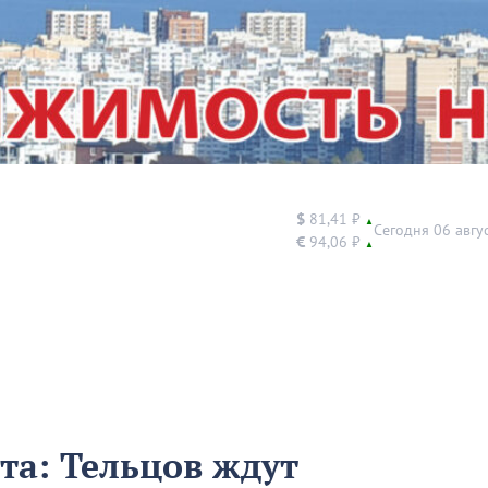
$
81,41 ₽
▲
Сегодня 06 авгу
€
94,06 ₽
▲
ста: Тельцов ждут