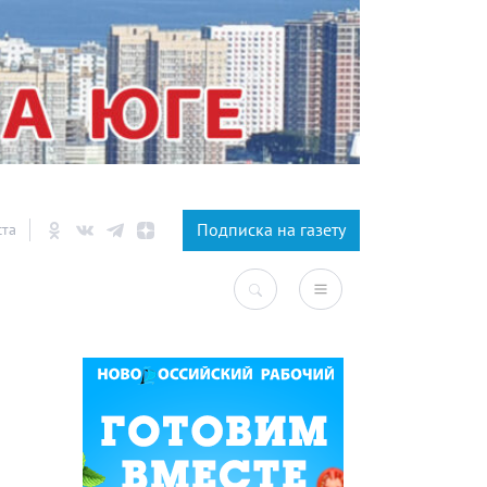
×
Подписка на газету
ста