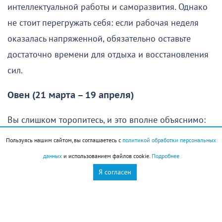
интеллектуальной работы и саморазвития. Однако
не стоит перегружать себя: если рабочая неделя
оказалась напряженной, обязательно оставьте
достаточно времени для отдыха и восстановления
сил.
Овен (21 марта – 19 апреля)
Вы слишком торопитесь, и это вполне объяснимо:
хочется как можно скорее осуществить свои планы
Пользуясь нашим сайтом, вы соглашаетесь с
политикой обработки персональных
и получить хороший результат. Однако без
данных
и использованием файлов cookie.
Подробнее
продуманной стратегии едва ли удастся добиться
Я согласен
желаемого. Именно поэтому в начале дня стоит
сделать небольшую паузу, спокойно оценить
ситуацию и составить план действий. Такой подход