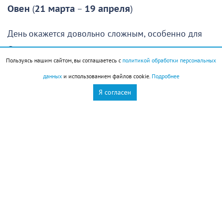
Овен
(
21 марта
–
19 апреля
)
День окажется довольно сложным, особенно для
Овнов
, которые рассчитывали спокойно отдохнуть,
Пользуясь нашим сайтом, вы соглашаетесь с
политикой обработки персональных
восстановить силы и заняться чем-то приятным.
данных
и использованием файлов cookie.
Подробнее
Увы, провести день именно так едва ли удастся:
Я согласен
гораздо вероятнее, что вам придется решать
неожиданно возникшие проблемы или помогать
знакомым, оказавшимся в сложной ситуации.
Первая половина дня даст шанс удачно решить
какие-то сложные вопросы. Здесь важно не
растеряться и действовать быстро. Не исключено,
что придется полагаться на интуицию, поскольку
времени на сбор всей необходимой информации