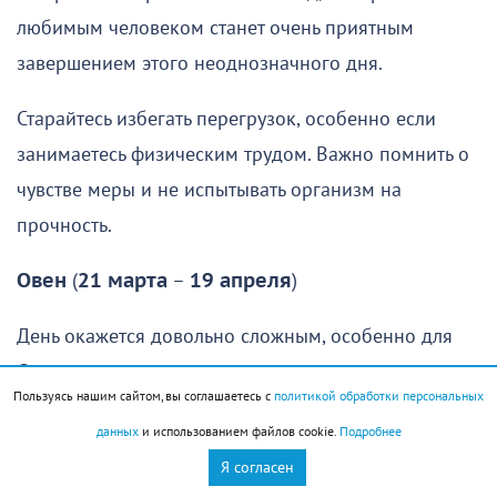
любимым человеком станет очень приятным
завершением этого неоднозначного дня.
Старайтесь избегать перегрузок, особенно если
занимаетесь физическим трудом. Важно помнить о
чувстве меры и не испытывать организм на
прочность.
Овен
(
21 марта
–
19 апреля
)
День окажется довольно сложным, особенно для
Овнов
, которые рассчитывали спокойно отдохнуть,
Пользуясь нашим сайтом, вы соглашаетесь с
политикой обработки персональных
восстановить силы и заняться чем-то приятным.
данных
и использованием файлов cookie.
Подробнее
Увы, провести день именно так едва ли удастся:
Я согласен
гораздо вероятнее, что вам придется решать