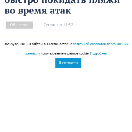
во время атак
Сегодня в 11:52
Общество
Все эти дни страна переживает трагедию в Архипо-
Пользуясь нашим сайтом, вы соглашаетесь с
политикой обработки персональных
Осиповке, где в результате падения БПЛА погибли
данных
и использованием файлов cookie.
Подробнее
и пострадали люди.
Я согласен