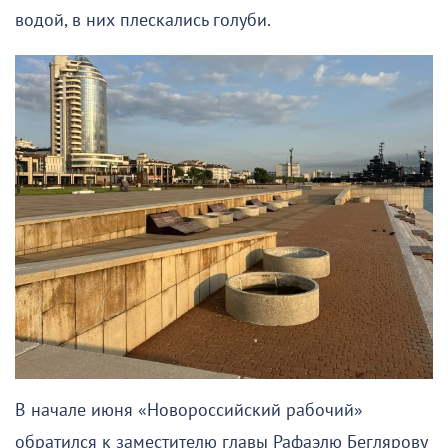
водой, в них плескались голуби.
В начале июня «Новороссийский рабочий»
обратился к заместителю главы Рафаэлю Беглярову