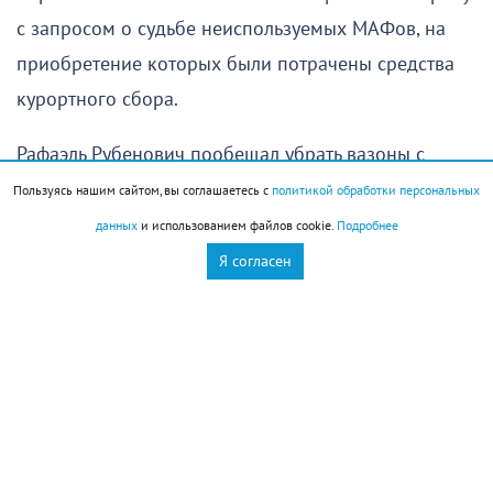
с запросом о судьбе неиспользуемых МАФов, на
приобретение которых были потрачены средства
курортного сбора.
Рафаэль Рубенович пообещал убрать вазоны с
набережной сначала до 1 июля, затем до 15 июля,
Пользуясь нашим сайтом, вы соглашаетесь с
политикой обработки персональных
а после до 7 августа. Задержка была связана с
данных
и использованием файлов cookie.
Подробнее
занятостью спецтехники. 6 августа редакция
Я согласен
получила ответ, что все вазоны убраны. Теперь
интересно узнать где же их установили. Как ранее
сообщал Рафаэль Бегляров, МАФы планировали
разместить на территории Центрального района.