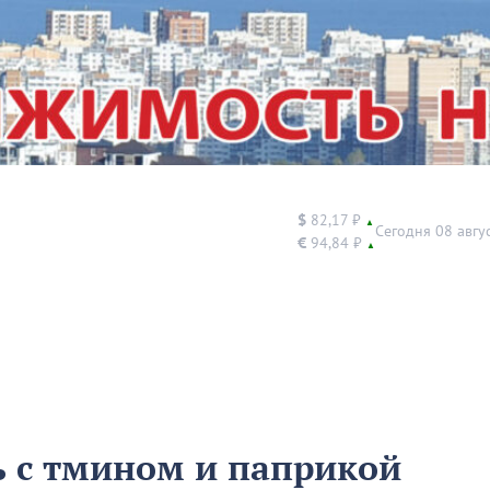
$
82,17 ₽
▲
Сегодня 08 авгу
€
94,84 ₽
▲
 с тмином и паприкой