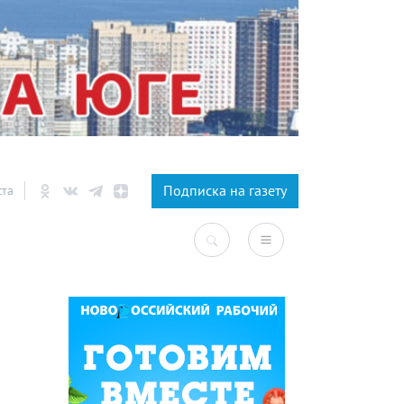
×
Подписка на газету
ста