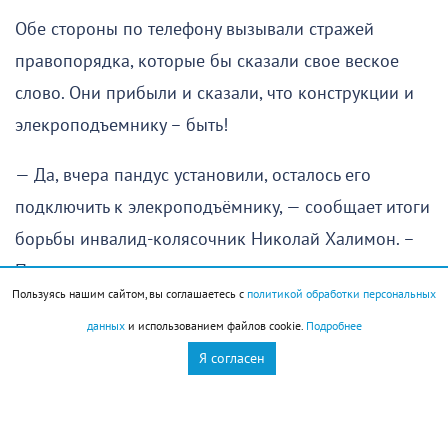
Обе стороны по телефону вызывали стражей
правопорядка, которые бы сказали свое веское
слово. Они прибыли и сказали, что конструкции и
элекроподъемнику – быть!
— Да, вчера пандус установили, осталось его
подключить к элекроподъёмнику, — сообщает итоги
борьбы инвалид-колясочник Николай Халимон. –
Подрядчик ищет электрика, наверное, сегодня все
Пользуясь нашим сайтом, вы соглашаетесь с
политикой обработки персональных
работы по монтажу и подключению будут
данных
и использованием файлов cookie.
Подробнее
завершены.
Я согласен
— Николай Сергеевич, но ваши соседи считают, что
этот пандус с элекроподъемником нарушает их