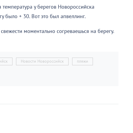
ля температура у берегов Новороссийска
гу было + 30. Вот это был апвеллинг.
 свежести моментально согреваешься на берегу.
ийск
Новости Новороссийск
пляжи