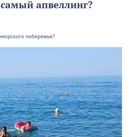
т самый апвеллинг?
номорского побережья?