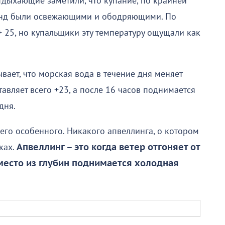
тдыхающие заметили, что купание, по крайней
екунд были освежающими и ободряющими. По
 25, но купальщики эту температуру ощущали как
вает, что морская вода в течение дня меняет
авляет всего +23, а после 16 часов поднимается
дня.
его особенного. Никакого апвеллинга, о котором
ках.
Апвеллинг – это когда ветер отгоняет от
 место из глубин поднимается холодная