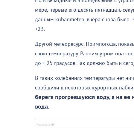
Но в выходные и в понедельник с утра о
мере, первые его десять-пятнадцать с
данным kubanmeteo, вчера снова было +
+23.
Другой метеоресурс, Примпогода, показы
свою температуру. Ранним утром она сост
до + 25 градусов. Так должно быть и сего
В таких колебаниях температуры нет нич
сообщили в некоторых курортных пабли
берега прогревшуюся воду, а на ее
вода.