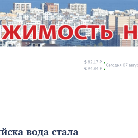
$
82,17 ₽
▲
Сегодня 07 авгу
€
94,84 ₽
▲
йска вода стала