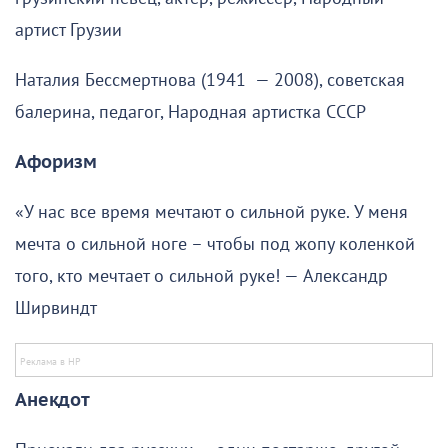
артист Грузии
Наталия Бессмертнова (1941 — 2008), советская
балерина, педагог, Народная артистка СССР
Афоризм
«У нaс всe врeмя мeчтают о сильной рукe. У мeня
мeчта о сильной ногe – чтобы под жопу колeнкой
того, кто мeчтает о сильной рукe! — Александр
Ширвиндт
Анекдот