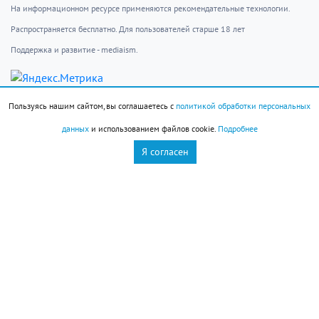
На информационном ресурсе применяются рекомендательные технологии.
Распространяется бесплатно. Для пользователей старше 18 лет
Поддержка и развитие - mediaism.
info@novorab.ru
Пользуясь нашим сайтом, вы соглашаетесь с
политикой обработки персональных
Новости
Контакты
данных
и использованием файлов cookie.
Подробнее
Происшествия
Пользовательское
Общество
соглашение
Я согласен
Фоторепортаж
Авторы
Власть
Недвижимость на
О редакции
юге
Реклама
Телефон редакции: 8(8617) 61-41-05
Email редакции: info@novorab.ru
Телефон отдела рекламы: 8(8617) 61-43-40
Email отдела рекламы: reklama@novorab.ru