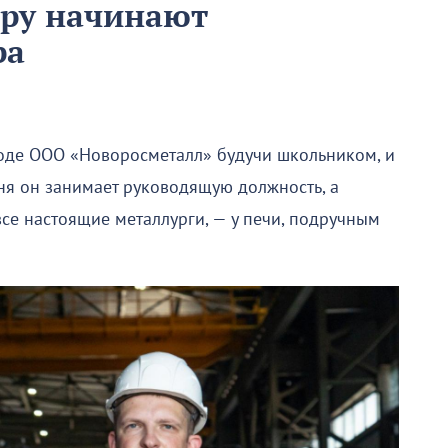
еру начинают
ра
оде ООО «Новоросметалл» будучи школьником, и
ня он занимает руководящую должность, а
все настоящие металлурги, — у печи, подручным