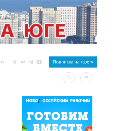
×
Подписка на газету
ста