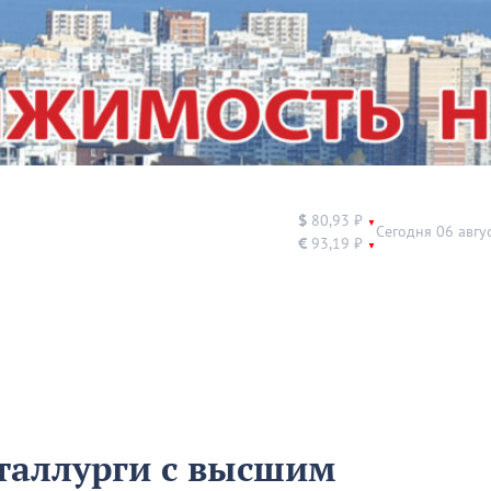
$
80,93 ₽
▼
Сегодня 06 авгу
€
93,19 ₽
▼
таллурги с высшим