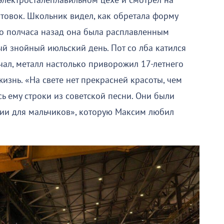
электросталеплавильном цехе и смотрел на
товок. Школьник видел, как обретала форму
его полчаса назад она была расплавленным
ый знойный июльский день. Пот со лба катился
чал, металл настолько приворожил 17-летнего
жизнь. «На свете нет прекрасней красоты, чем
ь ему строки из советской песни. Они были
ии для мальчиков», которую Максим любил