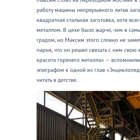
Максим стоял на переходном мостике в 
работу машины непрерывного литья заго
квадратная стальная заготовка, хотя вс
металлом. В цехе было жарче, чем в сам
градом, но Максим этого словно не заме
парня, что он решил связать с ним свою 
красота горячего металла» — вспомнилис
эпиграфом к одной из глав «Энциклопед
читать в детстве.