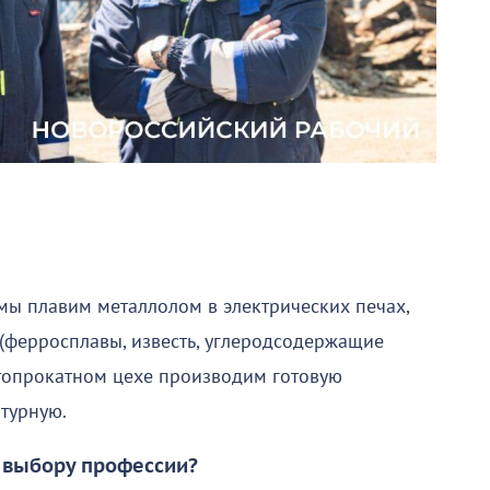
мы плавим металлолом в электрических печах,
(ферросплавы, известь, углеродсодержащие
ртопрокатном цехе производим готовую
атурную.
у выбору профессии?