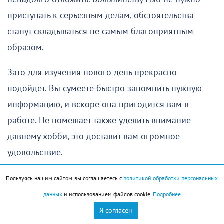
приступать к серьезным делам, обстоятельства
станут складываться не самым благоприятным
образом.
Зато для изучения нового день прекрасно
подойдет. Вы сумеете быстро запомнить нужную
информацию, и вскоре она пригодится вам в
работе. Не помешает также уделить внимание
давнему хобби, это доставит вам огромное
удовольствие.
Вечером стоит пригласить в гости людей, с
Пользуясь нашим сайтом, вы соглашаетесь с
политикой обработки персональных
которыми у вас есть много общих интересов. Вам
данных
и использованием файлов cookie.
Подробнее
найдется что обсудить. Вы не просто приятно
Я согласен