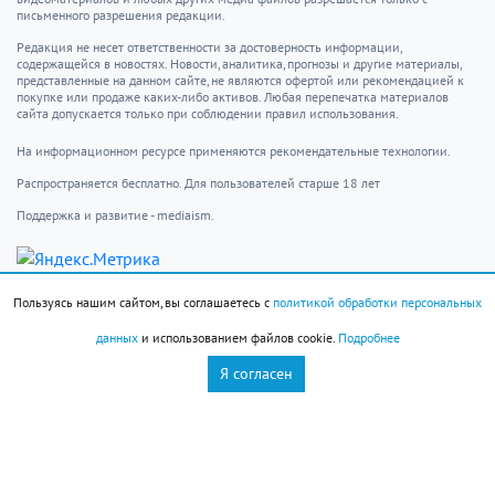
письменного разрешения редакции.
Редакция не несет ответственности за достоверность информации,
содержащейся в новостях. Новости, аналитика, прогнозы и другие материалы,
представленные на данном сайте, не являются офертой или рекомендацией к
покупке или продаже каких-либо активов. Любая перепечатка материалов
сайта допускается только при соблюдении правил использования.
На информационном ресурсе применяются рекомендательные технологии.
Распространяется бесплатно. Для пользователей старше 18 лет
Поддержка и развитие - mediaism.
info@novorab.ru
Пользуясь нашим сайтом, вы соглашаетесь с
политикой обработки персональных
Новости
Контакты
данных
и использованием файлов cookie.
Подробнее
Происшествия
Пользовательское
Общество
соглашение
Я согласен
Фоторепортаж
Авторы
Власть
Недвижимость на
О редакции
юге
Реклама