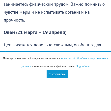
занимаетесь физическим трудом. Важно помнить о
чувстве меры и не испытывать организм на
прочность.
Овен
(
21 марта
–
19 апреля
)
День окажется довольно сложным, особенно для
Овнов
, которые рассчитывали спокойно отдохнуть,
Пользуясь нашим сайтом, вы соглашаетесь с
политикой обработки персональных
восстановить силы и заняться чем-то приятным.
данных
и использованием файлов cookie.
Подробнее
Увы, провести день именно так едва ли удастся:
Я согласен
гораздо вероятнее, что вам придется решать
неожиданно возникшие проблемы или помогать
знакомым, оказавшимся в сложной ситуации.
Первая половина дня даст шанс удачно решить