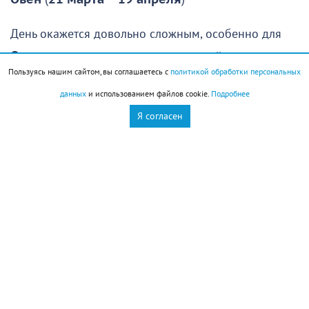
День окажется довольно сложным, особенно для
Овнов
, которые рассчитывали спокойно отдохнуть,
Пользуясь нашим сайтом, вы соглашаетесь с
политикой обработки персональных
восстановить силы и заняться чем-то приятным.
данных
и использованием файлов cookie.
Подробнее
Увы, провести день именно так едва ли удастся:
Я согласен
гораздо вероятнее, что вам придется решать
неожиданно возникшие проблемы или помогать
знакомым, оказавшимся в сложной ситуации.
Первая половина дня даст шанс удачно решить
какие-то сложные вопросы. Здесь важно не
растеряться и действовать быстро. Не исключено,
что придется полагаться на интуицию, поскольку
времени на сбор всей необходимой информации