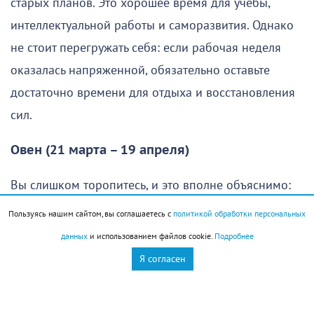
старых планов. Это хорошее время для учебы,
интеллектуальной работы и саморазвития. Однако
не стоит перегружать себя: если рабочая неделя
оказалась напряженной, обязательно оставьте
достаточно времени для отдыха и восстановления
сил.
Овен (21 марта – 19 апреля)
Вы слишком торопитесь, и это вполне объяснимо:
хочется как можно скорее осуществить свои планы
Пользуясь нашим сайтом, вы соглашаетесь с
политикой обработки персональных
и получить хороший результат. Однако без
данных
и использованием файлов cookie.
Подробнее
продуманной стратегии едва ли удастся добиться
Я согласен
желаемого. Именно поэтому в начале дня стоит
сделать небольшую паузу, спокойно оценить