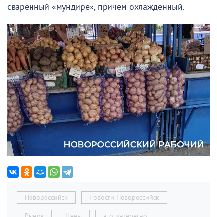
сваренный «мундире», причем охлажденный.
Новороссийск
Новости Новороссийск
Рынок
Цены
это интересно