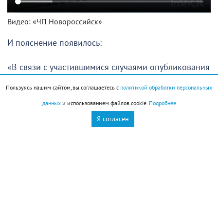
Видео: «ЧП Новороссийск»
И пояснение появилось:
«В связи с участившимися случаями опубликования
в СМИ и группах мессенджеров недостоверной
Пользуясь нашим сайтом, вы соглашаетесь с
политикой обработки персональных
информации о деятельности ООО «Терра-Н»,
данных
и использованием файлов cookie.
Подробнее
сообщаем:
Я согласен
по состоянию на 14:00 7 августа 2026 года
Новороссийский экологический комплекс
осуществляет свою деятельность в штатном режиме.
Интервал пропуска транспортных средств на
объект снижен для ликвидации утреннего простоя,
связанного с неполадками системы