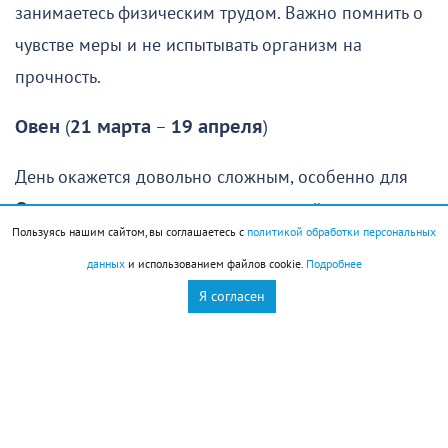
занимаетесь физическим трудом. Важно помнить о
чувстве меры и не испытывать организм на
прочность.
Овен
(
21 марта
–
19 апреля
)
День окажется довольно сложным, особенно для
Овнов
, которые рассчитывали спокойно отдохнуть,
Пользуясь нашим сайтом, вы соглашаетесь с
политикой обработки персональных
восстановить силы и заняться чем-то приятным.
данных
и использованием файлов cookie.
Подробнее
Увы, провести день именно так едва ли удастся:
Я согласен
гораздо вероятнее, что вам придется решать
неожиданно возникшие проблемы или помогать
знакомым, оказавшимся в сложной ситуации.
Первая половина дня даст шанс удачно решить