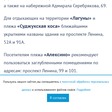
а также на набережной Адмирала Серебрякова, 69.
Для отдыхающих на территории
«Лагуны»
и
пляжа
«Суджукская коса»
ближайшими
укрытиями названы здания на проспекте Ленина,
52А и 91А.
Посетителям пляжа
«Алексино»
рекомендуют
пользоваться заглубленными помещениями по
адресам: проспект Ленина, 99 и 101.
Пользуясь нашим сайтом, вы соглашаетесь с
политикой обработки персональных
В
Мысхако
укрытия расположены на улице
данных
и использованием файлов cookie.
Подробнее
Рассветной, 16А и в переулке Счастливом, 26.
Я согласен
Для отдыхающих на пляже
«Дюрсо»
ближайшее
укрытие находится по адресу: село Абрау-Дюрсо,