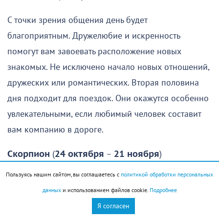
С точки зрения общения день будет
благоприятным. Дружелюбие и искренность
помогут вам завоевать расположение новых
знакомых. Не исключено начало новых отношений,
дружеских или романтических. Вторая половина
дня подходит для поездок. Они окажутся особенно
увлекательными, если любимый человек составит
вам компанию в дороге.
Скорпион
(
24 октября
–
21 ноября
)
Пользуясь нашим сайтом, вы соглашаетесь с
политикой обработки персональных
Настройтесь на серьезный лад. Это не самый легкий
данных
и использованием файлов cookie.
Подробнее
и приятный день. Многие дела потребуют больших
Я согласен
усилий, чем вы ожидали, некоторые вопросы не