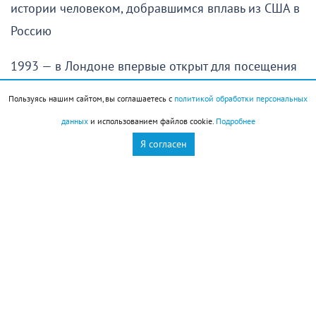
истории человеком, добравшимся вплавь из США в
Россию
1993 — в Лондоне впервые открыт для посещения
туристами Букингемский дворец
Пользуясь нашим сайтом, вы соглашаетесь с
политикой обработки персональных
данных
и использованием файлов cookie.
Подробнее
История города
Я согласен
В 1930 году Новороссийск стал городом краевого
подчинения
Праздники
Праздник холостяка
День собирания звёзд