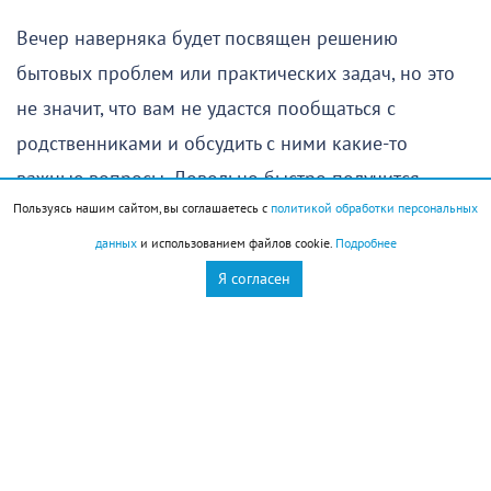
Вечер наверняка будет посвящен решению
бытовых проблем или практических задач, но это
не значит, что вам не удастся пообщаться с
родственниками и обсудить с ними какие-то
важные вопросы. Довольно быстро получится
Пользуясь нашим сайтом, вы соглашаетесь с
политикой обработки персональных
прийти к общему решению.
данных
и использованием файлов cookie.
Подробнее
Единственное, на что стоит обратить внимание, —
Я согласен
это самочувствие, особенно если в последние
несколько дней вы уставали и не имели
возможности восстановить силы. Оставьте сегодня
побольше времени для отдыха — это позволит
избежать недомоганий в ближайшие дни.