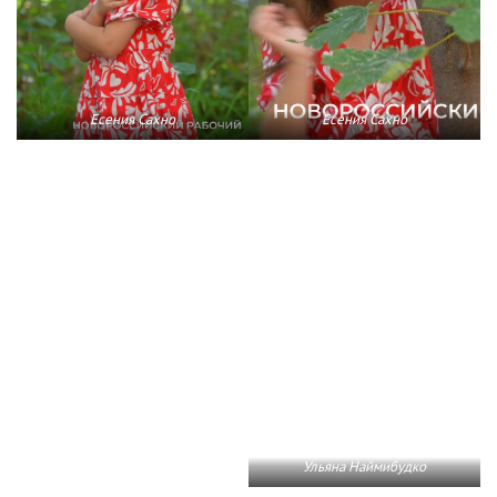
Есения Сахно
Есения Сахно
Ульяна Наймибудко