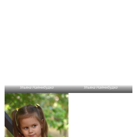
Ульяна Наймибудко
Ульяна Наймибудко