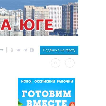
×
Подписка на газету
ста