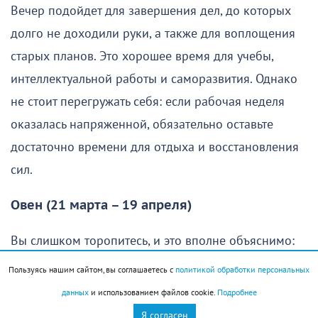
Вечер подойдет для завершения дел, до которых
долго не доходили руки, а также для воплощения
старых планов. Это хорошее время для учебы,
интеллектуальной работы и саморазвития. Однако
не стоит перегружать себя: если рабочая неделя
оказалась напряженной, обязательно оставьте
достаточно времени для отдыха и восстановления
сил.
Овен (21 марта – 19 апреля)
Вы слишком торопитесь, и это вполне объяснимо:
хочется как можно скорее осуществить свои планы
Пользуясь нашим сайтом, вы соглашаетесь с
политикой обработки персональных
и получить хороший результат. Однако без
данных
и использованием файлов cookie.
Подробнее
продуманной стратегии едва ли удастся добиться
Я согласен