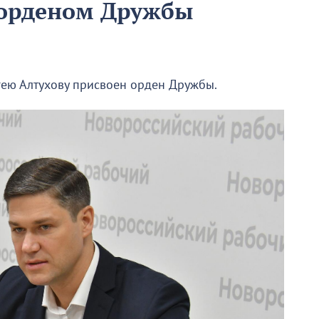
 орденом Дружбы
гею Алтухову присвоен орден Дружбы.