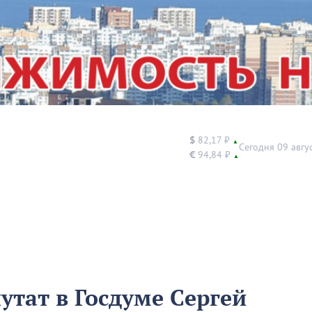
$
82,17 ₽
▲
Сегодня 09 авгу
€
94,84 ₽
▲
утат в Госдуме Сергей