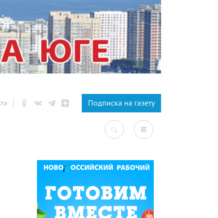
×
Подписка на газету
ста