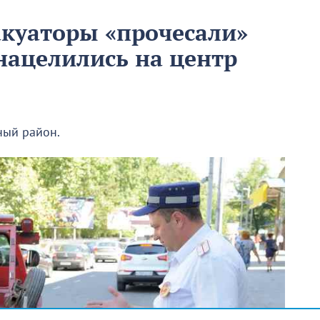
акуаторы «прочесали»
нацелились на центр
ный район.