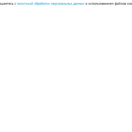
ашаетесь с
политикой обработки персональных данных
и использованием файлов coo
 базы, где в районе магазинов «Пятерочка» и
нно паркуются машины под запрещающими
трудняют проезд другим авто, в том числе