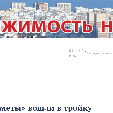
$
81,41 ₽
▲
Сегодня 07 авгу
€
94,06 ₽
▲
меты» вошли в тройку