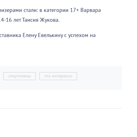
изерами стали: в категории 17+ Варвара
4-16 лет Таисия Жукова.
тавника Елену Евелькину с успехом на
спортсмены
это интересно