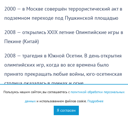
2000 — в Москве совершён террористический акт в
подземном переходе под Пушкинской площадью
2008 — открылись XXIX летние Олимпийские игры в
Пекине (Китай)
2008 — трагедия в Южной Осетии. В день открытия
олимпийских игр, когда во все времена было
принято прекращать любые войны, юго-осетинская
столица оказалась в руинах и огне
Пользуясь нашим сайтом, вы соглашаетесь с
политикой обработки персональных
История города
данных
и использованием файлов cookie.
Подробнее
Я согласен
В 1912 году родился Фёдор Николаев, машинист
вращающихся печей цементных заводов «Октябрь»