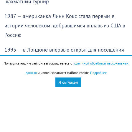
шахматный турнир
1987 — американка Линн Кокс стала первым в
истории человеком, добравшимся вплавь из США в
Россию
1993 — в Лондоне впервые открыт для посещения
туристами Букингемский дворец
Пользуясь нашим сайтом, вы соглашаетесь с
политикой обработки персональных
данных
и использованием файлов cookie.
Подробнее
История города
Я согласен
В 1930 году Новороссийск стал городом краевого
подчинения
Праздники
Праздник холостяка