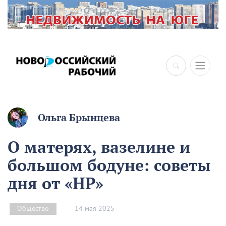
×
Ольга Брынцева
О матерях, вазелине и
большом бодуне: советы
дня от «НР»
14 мая 2025
Общество