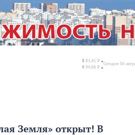
$
81,41 ₽
▲
Сегодня 06 авгу
€
94,06 ₽
▲
ая Земля» открыт! В