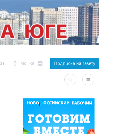
×
Подписка на газету
ста