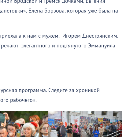
тиной Бродской и тремся дочками, Евгения
цапетовки», Елена Борзова, которая уже была на
 приехала к нам с мужем, Игорем Днестрянским,
стречают элегантного и подтянутого Эммануила
урсная программа. Следите за хроникой
ого рабочего».