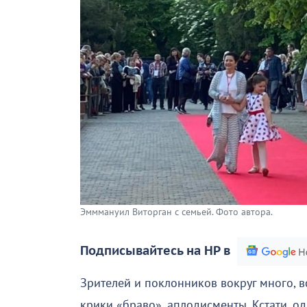
Эмммануил Виторган с семьей. Фото автора.
Подписывайтесь на НР в
Зрителей и поклонников вокруг много, 
крики «браво», аплодисменты. Кстати, од