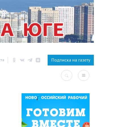
×
Подписка на газету
ста