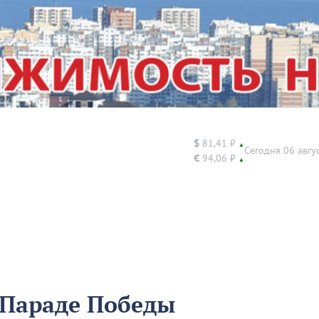
$
81,41 ₽
▲
Сегодня 06 авгу
€
94,06 ₽
▲
 Параде Победы