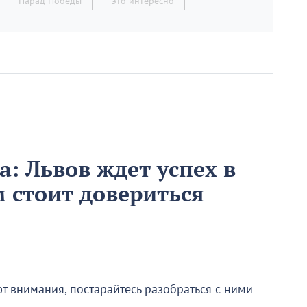
Парад Победы
это интересно
а: Львов ждет успех в
м стоит довериться
т внимания, постарайтесь разобраться с ними